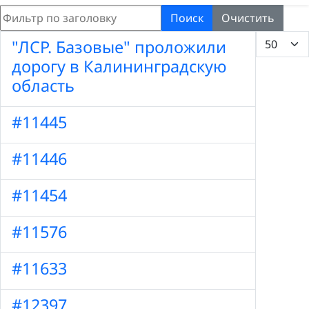
Фильтр по заголовку
Поиск
Очистить
Кол-во ст
"ЛСР. Базовые" проложили
дорогу в Калининградскую
область
#11445
#11446
#11454
#11576
#11633
#12397