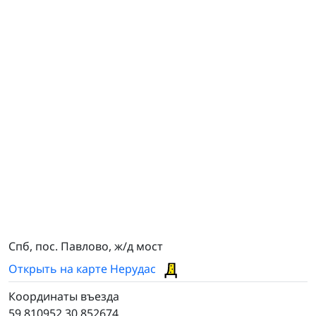
Павлово причал
Спб, пос. Павлово, ж/д мост
Открыть на карте Нерудас
Координаты въезда
59.810952,30.852674