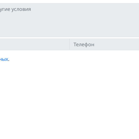
ных
.