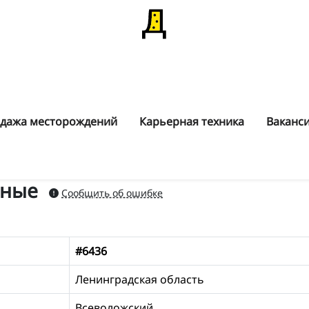
дажа месторождений
Карьерная техника
Ваканс
сные
Сообщить об ошибке
#6436
Ленинградская область
Всеволожский