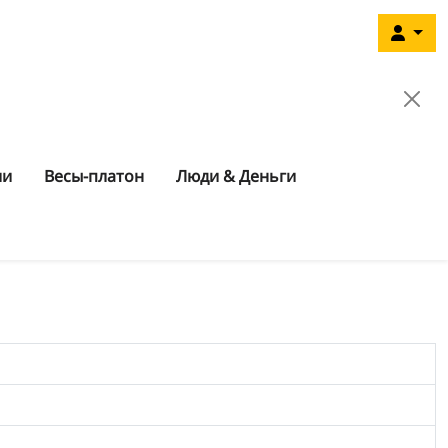
ии
Весы-платон
Люди & Деньги