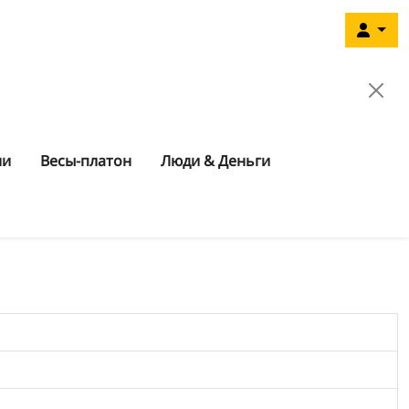
ии
Весы-платон
Люди & Деньги