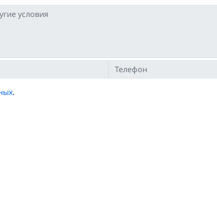
ных
.