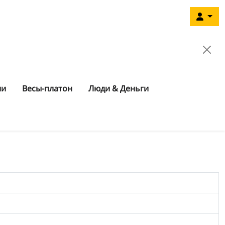
ии
Весы-платон
Люди & Деньги