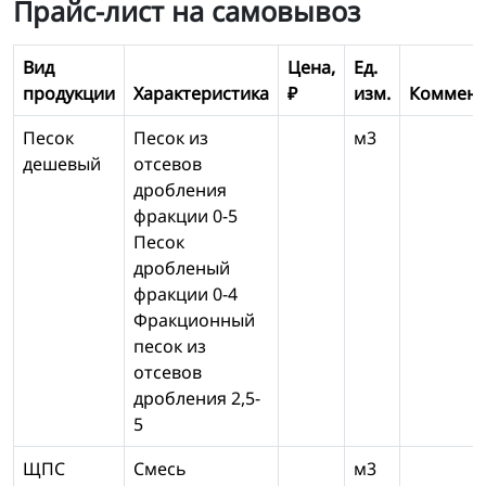
Прайс-лист на самовывоз
Вид
Цена,
Ед.
продукции
Характеристика
₽
изм.
Коммент
Песок
Песок из
м3
дешевый
отсевов
дробления
фракции 0-5
Песок
дробленый
фракции 0-4
Фракционный
песок из
отсевов
дробления 2,5-
5
ЩПС
Смесь
м3