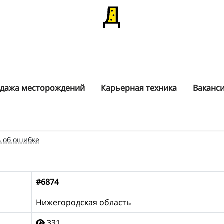
дажа месторождений
Карьерная техника
Ваканс
 об ошибке
#6874
Нижегородская область
331