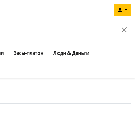
ии
Весы-платон
Люди & Деньги