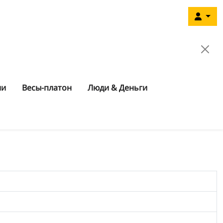
ии
Весы-платон
Люди & Деньги