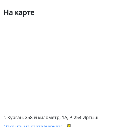
На карте
ТСЦ Курган-трасса Иртыш 258 км
г. Курган, 258-й километр, 1А, Р-254 Иртыш
Открыть на карте Нерудас