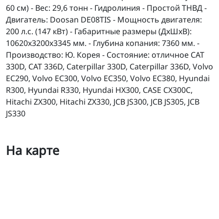
60 см) - Вес: 29,6 тонн - Гидролиния - Простой ТНВД -
Двигатель: Doosan DE08TIS - Мощность двигателя:
200 л.с. (147 кВт) - Габаритные размеры (ДхШхВ):
10620x3200x3345 мм. - Глубина копания: 7360 мм. -
Производство: Ю. Корея - Состояние: отличное CAT
330D, CAT 336D, Caterpillar 330D, Caterpillar 336D, Volvo
EC290, Volvo EC300, Volvo EC350, Volvo EC380, Hyundai
R300, Hyundai R330, Hyundai HX300, CASE CX300C,
Hitachi ZX300, Hitachi ZX330, JCB JS300, JCB JS305, JCB
JS330
На карте
Doosan DX300LCA б/у экскаватор гусеничный 30 т (4 ко