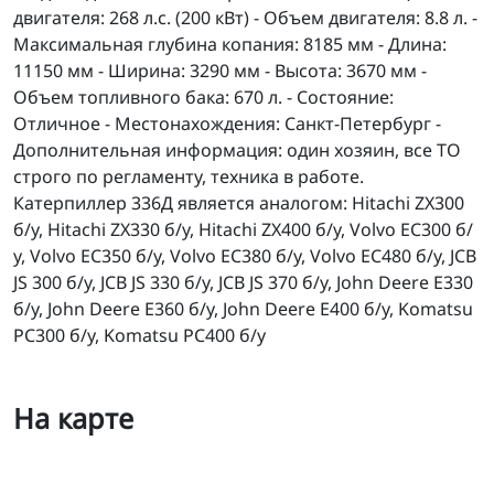
двигателя: 268 л.с. (200 кВт) - Объем двигателя: 8.8 л. -
Максимальная глубина копания: 8185 мм - Длина:
11150 мм - Ширина: 3290 мм - Высота: 3670 мм -
Объем топливного бака: 670 л. - Состояние:
Отличное - Местонахождения: Санкт-Петербург -
Дополнительная информация: один хозяин, все ТО
строго по регламенту, техника в работе.
Катерпиллер 336Д является аналогом: Hitachi ZX300
б/у, Hitachi ZX330 б/у, Hitachi ZX400 б/у, Volvo EC300 б/
у, Volvo EC350 б/у, Volvo EC380 б/у, Volvo EC480 б/у, JCB
JS 300 б/у, JCB JS 330 б/у, JCB JS 370 б/у, John Deere E330
б/у, John Deere E360 б/у, John Deere E400 б/у, Komatsu
PC300 б/у, Komatsu PC400 б/у
На карте
Cat 336D L карьерный экскаватор гусеничный Caterpilla