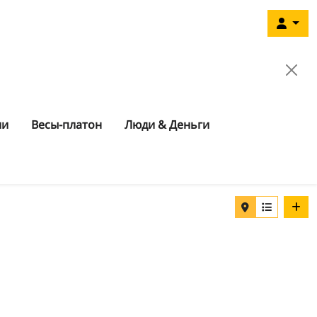
ии
Весы-платон
Люди & Деньги