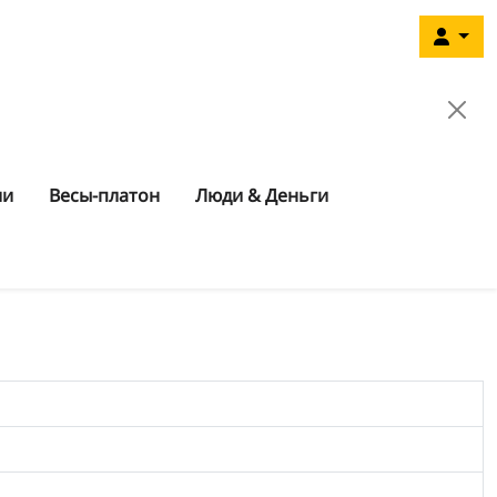
ии
Весы-платон
Люди & Деньги