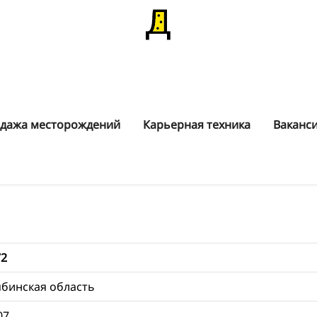
дажа месторождений
Карьерная техника
Ваканс
72
бинская область
07