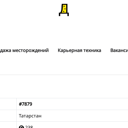
дажа месторождений
Карьерная техника
Ваканс
#7879
Татарстан
238