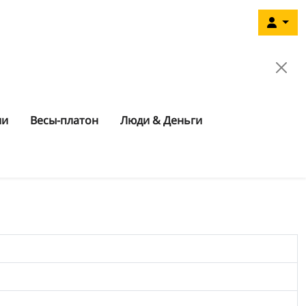
ии
Весы-платон
Люди & Деньги