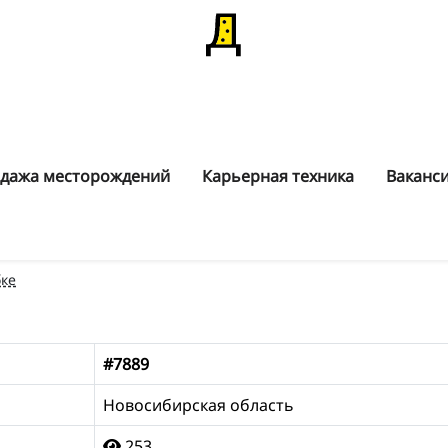
дажа месторождений
Карьерная техника
Ваканс
ке
#7889
Новосибирская область
253