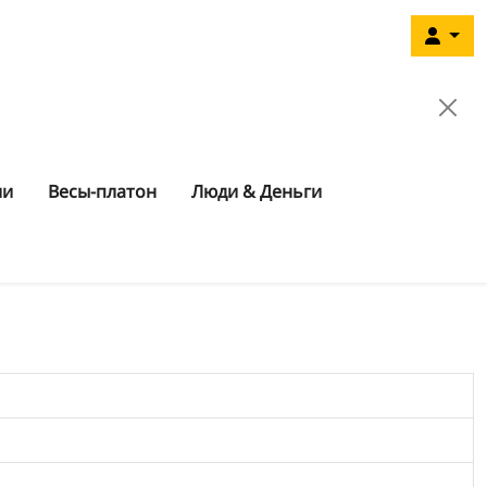
ии
Весы-платон
Люди & Деньги