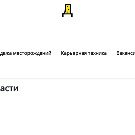
дажа месторождений
Карьерная техника
Ваканс
асти