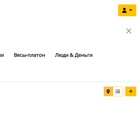
ии
Весы-платон
Люди & Деньги