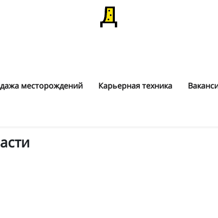
дажа месторождений
Карьерная техника
Ваканс
асти