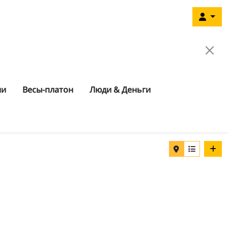
ии
Весы-платон
Люди & Деньги