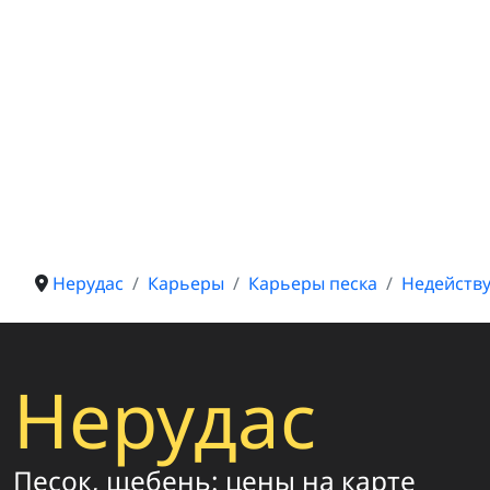
Нерудас
Карьеры
Карьеры песка
Недейств
Нерудас
Песок, щебень: цены на карте