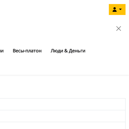
ии
Весы-платон
Люди & Деньги