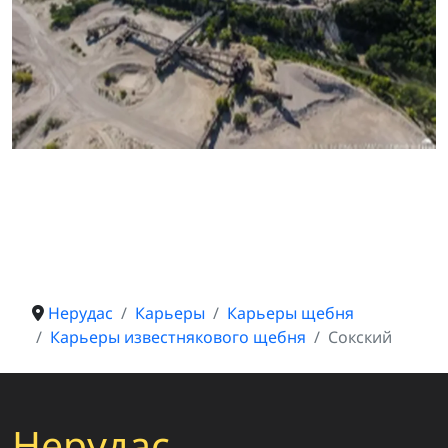
Нерудас
Карьеры
Карьеры щебня
Карьеры известнякового щебня
Сокский
Нерудас