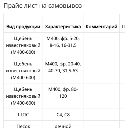
Прайс-лист на самовывоз
Вид продукции
Характеристика
Комментарий
Це
Щебень
М400, фр. 5-20,
известняковый
8-16, 16-31,5
(М400-600)
Щебень
М400, фр. 20-40,
известняковый
40-70, 31,5-63
(М400-600)
Щебень
М400, фр. 80-
известняковый
120
(М400-600)
ЩПС
С4, С8
Песок
речной