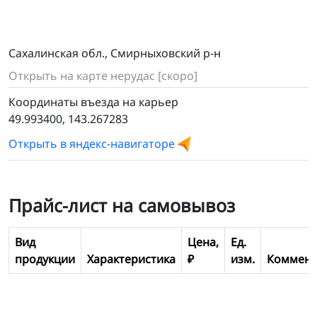
Сахалинская обл., Смирныховский р-н
Открыть на карте нерудас
[скоро]
Координаты въезда на карьер
49.993400, 143.267283
Открыть в яндекс-навигаторе
Прайс-лист на самовывоз
Вид
Цена,
Ед.
продукции
Характеристика
₽
изм.
Коммент