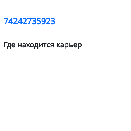
74242735923
Где находится карьер
Витницкий