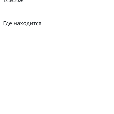
13.05.2026
Где находится
58.697205, 39.969329