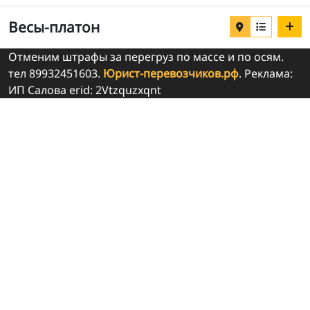
Весы-платон
Отменим штрафы за перегруз по массе и по осям.
тел 89932451603.
Юрист-перевозчиков.рф
. Реклама:
ИП Салова erid: 2Vtzquzxqnt