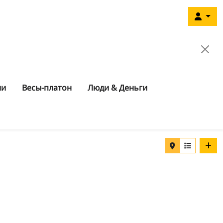
ии
Весы-платон
Люди & Деньги