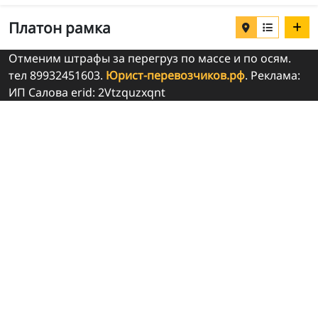
Платон рамка
Отменим штрафы за перегруз по массе и по осям.
тел 89932451603.
Юрист-перевозчиков.рф
. Реклама:
ИП Салова erid: 2Vtzquzxqnt