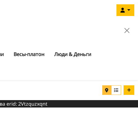
ии
Весы-платон
Люди & Деньги
ва erid: 2Vtzquzxqnt