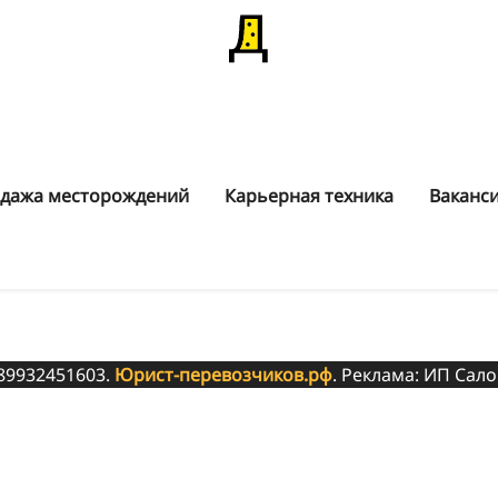
дажа месторождений
Карьерная техника
Ваканс
 89932451603.
Юрист-перевозчиков.рф
. Реклама: ИП Сало