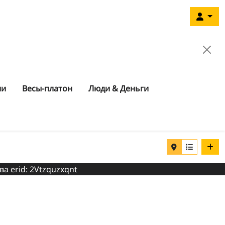
ии
Весы-платон
Люди & Деньги
ва erid: 2Vtzquzxqnt