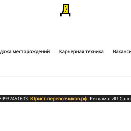
дажа месторождений
Карьерная техника
Ваканс
 89932451603.
Юрист-перевозчиков.рф
. Реклама: ИП Сало