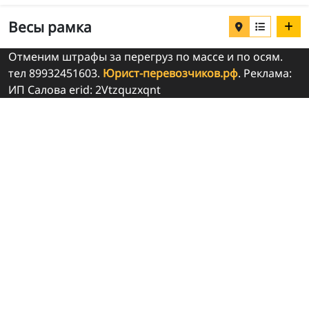
Весы рамка
Отменим штрафы за перегруз по массе и по осям.
тел 89932451603.
Юрист-перевозчиков.рф
. Реклама:
ИП Салова erid: 2Vtzquzxqnt