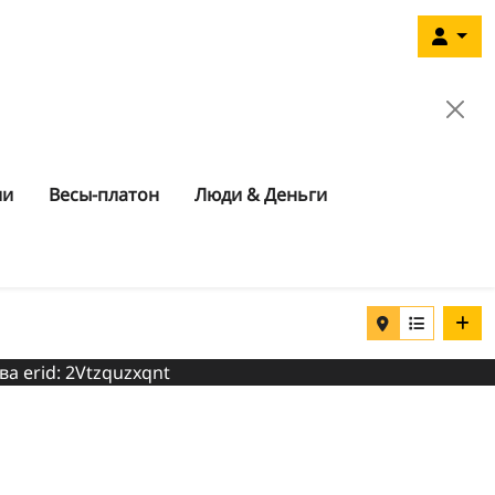
ии
Весы-платон
Люди & Деньги
ва erid: 2Vtzquzxqnt