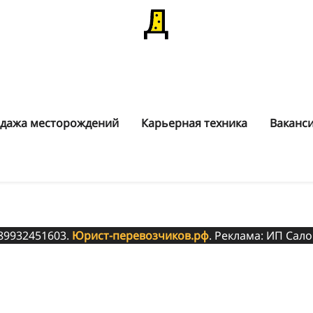
дажа месторождений
Карьерная техника
Ваканс
 89932451603.
Юрист-перевозчиков.рф
. Реклама: ИП Сало