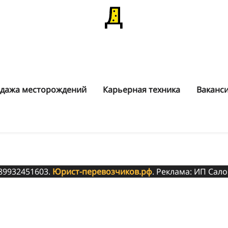
дажа месторождений
Карьерная техника
Ваканс
 89932451603.
Юрист-перевозчиков.рф
. Реклама: ИП Сало