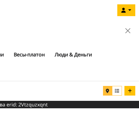
ии
Весы-платон
Люди & Деньги
ва erid: 2Vtzquzxqnt