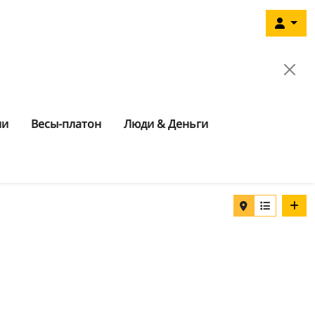
ии
Весы-платон
Люди & Деньги